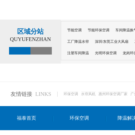
区域分站
节能空调
节能环保空调
车间降温换
QUYUFENZHAN
工厂降温水帘
深圳/东莞工业大风扇
注塑车间降温
光明环保空调
龙岗环
深圳横岗环保空调
深圳布吉环保空调
厂房降温
工厂降温
车间降温
车
惠州工厂降温
惠州博罗车间降温
工
友情链接
LINKS
环保空调
水帘风机
惠州环保空调厂家
广
东莞车间降温 厂房降温通风
蒸发冷省
景德镇蒸发冷空调厂
萍乡蒸发冷空调
福泰首页
环保空调
降温解
安徽蒸发冷省电空调
达州工业省电安装
江苏蒸发冷省电空调
南京工业省电空调