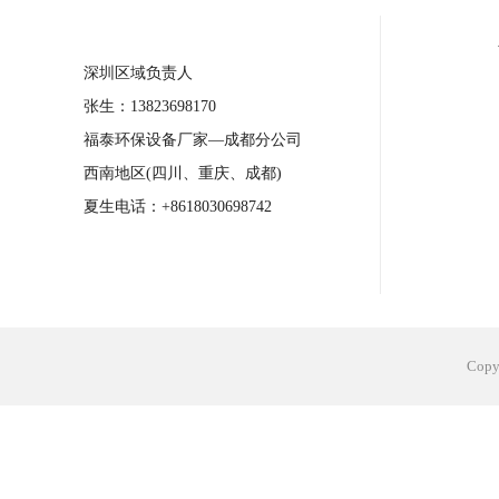
合肥工业省电空调安装
合肥蒸发冷省电
深圳区域负责人
长沙工业省电空调安装
烟台工业省电空
张生：13823698170
台州工业省电空调安装
台州蒸发冷省电
福泰环保设备厂家—成都分公司
广州花都工业省电空调
肇庆工业省电空
西南地区(四川、重庆、成都)
佛山工业省电空调
珠海工业省电空调
夏生电话：+8618030698742
服饰车间降温
制衣车间降温
饰品车
电子行业降温
塑胶行业降温
大型仓
江苏蒸发冷省电空调厂家
东莞工业省电
Cop
河南车间降温工程
湖北注塑车间降温方
青海冷风机厂家
广州工业大吊扇价格
热熔胶车间降温
风机车间降温
广州