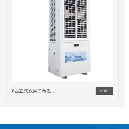
8匹立式双风口蒸发…