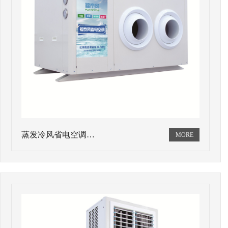
蒸发冷风省电空调…