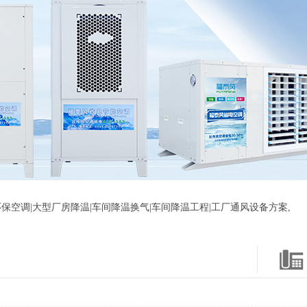
保空调|大型厂房降温|车间降温换气|车间降温工程|工厂通风设备方案,