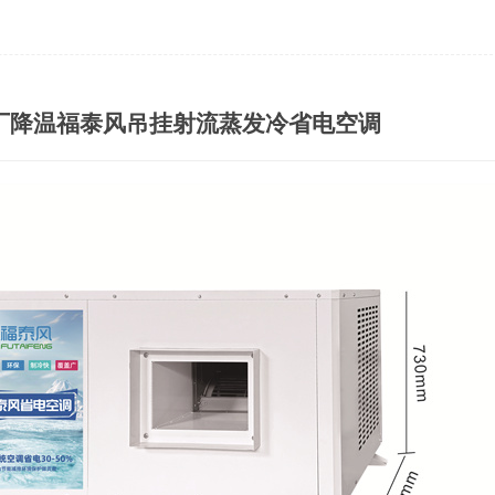
厂降温福泰风吊挂射流蒸发冷省电空调