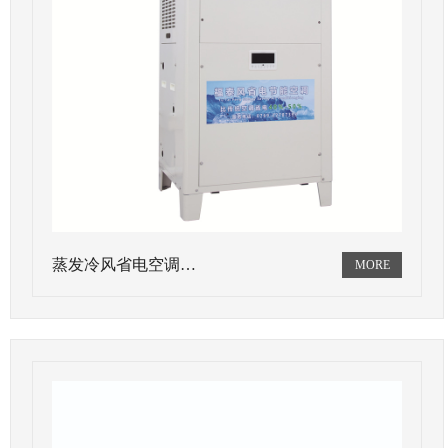
蒸发冷风省电空调…