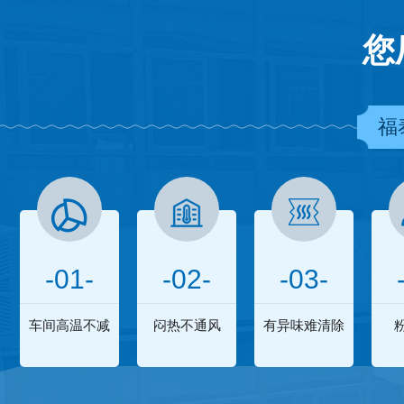
您
福
-01-
-02-
-03-
车间高温不减
闷热不通风
有异味难清除