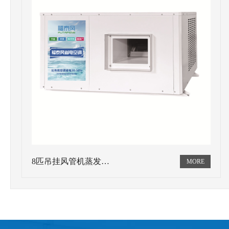
8匹吊挂风管机蒸发…