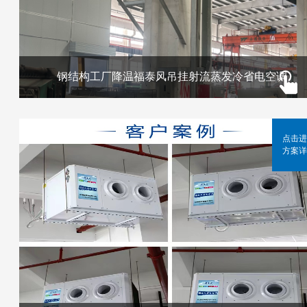
钢结构工厂降温福泰风吊挂射流蒸发冷省电空调
点击进
方案详