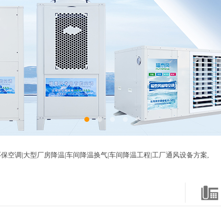
保空调|大型厂房降温|车间降温换气|车间降温工程|工厂通风设备方案,