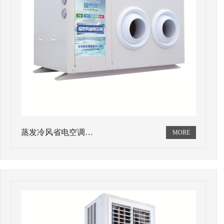
蒸发冷风省电空调…