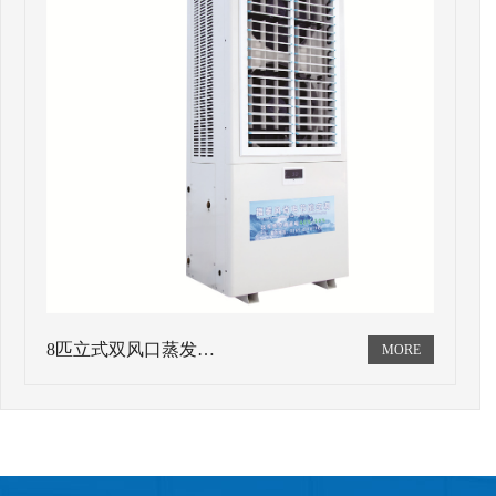
8匹立式双风口蒸发…