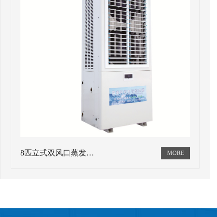
8匹立式双风口蒸发…