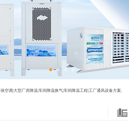
保空调|大型厂房降温|车间降温换气|车间降温工程|工厂通风设备方案,