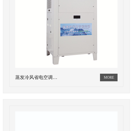
蒸发冷风省电空调…