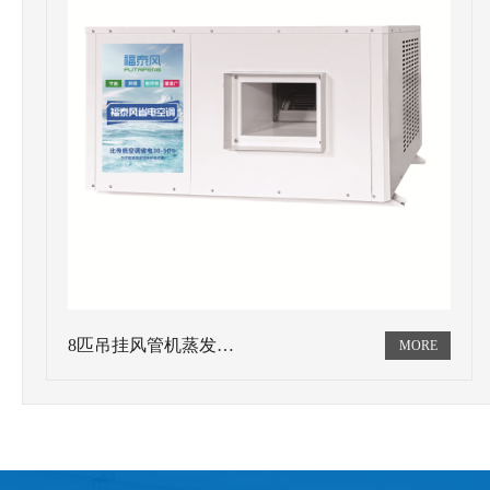
8匹吊挂风管机蒸发…