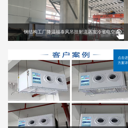
钢结构工厂降温福泰风吊挂射流蒸发冷省电空调
点击进
方案详