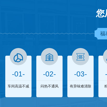
您
福
-01-
-02-
-03-
车间高温不减
闷热不通风
有异味难清除