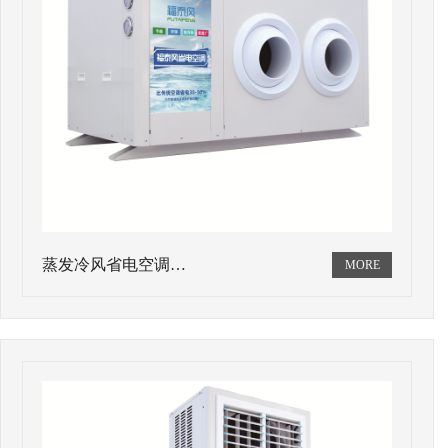
蒸发冷风省电空调…