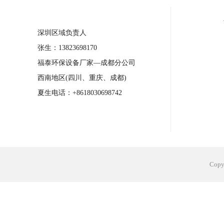
合肥工业省电空调安装
合肥蒸发冷省电
深圳区域负责人
长沙工业省电空调安装
烟台工业省电空
张生：13823698170
台州工业省电空调安装
台州蒸发冷省电
福泰环保设备厂家—成都分公司
广州花都工业省电空调
肇庆工业省电空
西南地区(四川、重庆、成都)
佛山工业省电空调
珠海工业省电空调
夏生电话：+8618030698742
服饰车间降温
制衣车间降温
饰品车
电子行业降温
塑胶行业降温
大型仓
江苏蒸发冷省电空调厂家
东莞工业省电
Cop
河南车间降温工程
湖北注塑车间降温方
青海冷风机厂家
广州工业大吊扇价格
热熔胶车间降温
风机车间降温
广州