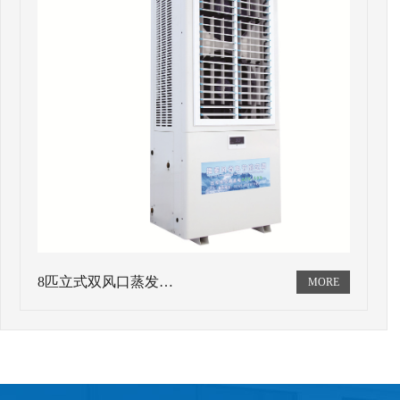
8匹立式双风口蒸发…