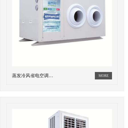
蒸发冷风省电空调…