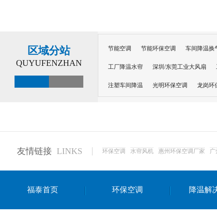
区域分站
节能空调
节能环保空调
车间降温换
QUYUFENZHAN
工厂降温水帘
深圳/东莞工业大风扇
注塑车间降温
光明环保空调
龙岗环
深圳横岗环保空调
深圳布吉环保空调
厂房降温
工厂降温
车间降温
车
惠州工厂降温
惠州博罗车间降温
工
友情链接
LINKS
环保空调
水帘风机
惠州环保空调厂家
广
东莞车间降温 厂房降温通风
蒸发冷省
景德镇蒸发冷空调厂
萍乡蒸发冷空调
福泰首页
环保空调
降温解
安徽蒸发冷省电空调
达州工业省电安装
江苏蒸发冷省电空调
南京工业省电空调