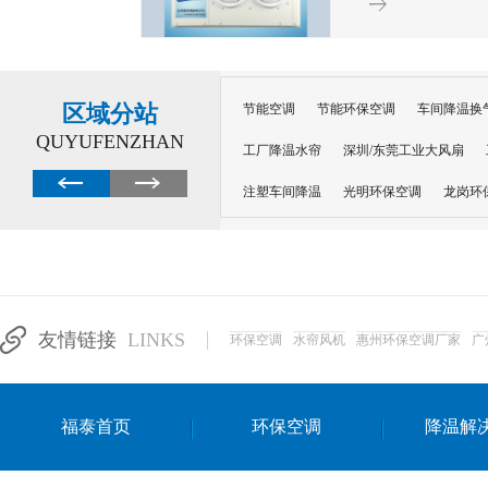
区域分站
节能空调
节能环保空调
车间降温换
QUYUFENZHAN
工厂降温水帘
深圳/东莞工业大风扇
注塑车间降温
光明环保空调
龙岗环
深圳横岗环保空调
深圳布吉环保空调
厂房降温
工厂降温
车间降温
车
惠州工厂降温
惠州博罗车间降温
工
友情链接
LINKS
环保空调
水帘风机
惠州环保空调厂家
广
东莞车间降温 厂房降温通风
蒸发冷省
景德镇蒸发冷空调厂
萍乡蒸发冷空调
福泰首页
环保空调
降温解
安徽蒸发冷省电空调
达州工业省电安装
江苏蒸发冷省电空调
南京工业省电空调