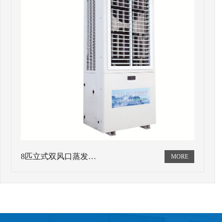
8匹立式双风口蒸发…