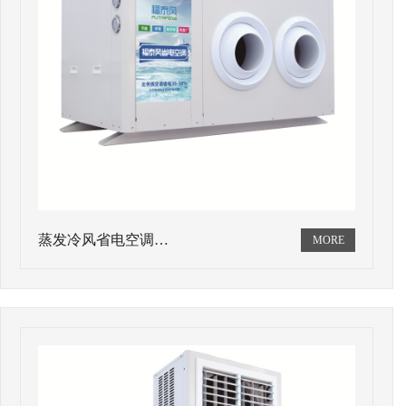
蒸发冷风省电空调…