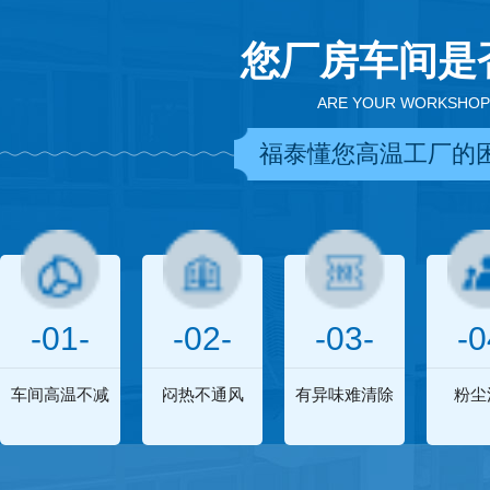
您厂房车间是
ARE YOUR WORKSHOP
福泰懂您高温工厂的
-01-
-02-
-03-
-0
车间高温不减
闷热不通风
有异味难清除
粉尘