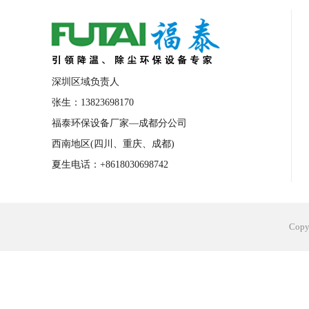
合肥工业省电空调安装
合肥蒸发冷省电
长沙工业省电空调安装
烟台工业省电空
台州工业省电空调安装
台州蒸发冷省电
深圳区域负责人
广州花都工业省电空调
肇庆工业省电空
张生：13823698170
福泰环保设备厂家—成都分公司
佛山工业省电空调
珠海工业省电空调
西南地区(四川、重庆、成都)
服饰车间降温
制衣车间降温
饰品车
夏生电话：+8618030698742
电子行业降温
塑胶行业降温
大型仓
江苏蒸发冷省电空调厂家
东莞工业省电
Cop
河南车间降温工程
湖北注塑车间降温方
青海冷风机厂家
广州工业大吊扇价格
热熔胶车间降温
风机车间降温
广州