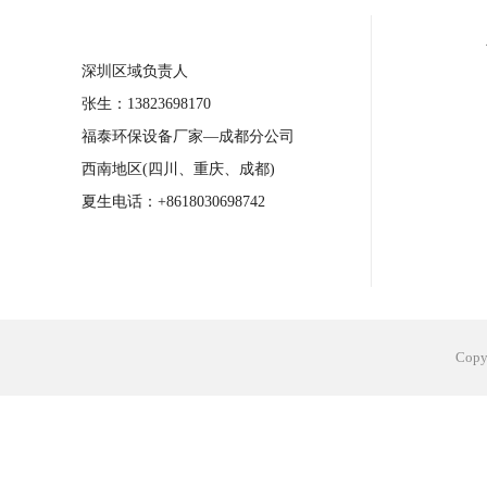
合肥工业省电空调安装
合肥蒸发冷省电
深圳区域负责人
长沙工业省电空调安装
烟台工业省电空
张生：13823698170
台州工业省电空调安装
台州蒸发冷省电
福泰环保设备厂家—成都分公司
广州花都工业省电空调
肇庆工业省电空
西南地区(四川、重庆、成都)
佛山工业省电空调
珠海工业省电空调
夏生电话：+8618030698742
服饰车间降温
制衣车间降温
饰品车
电子行业降温
塑胶行业降温
大型仓
江苏蒸发冷省电空调厂家
东莞工业省电
Cop
河南车间降温工程
湖北注塑车间降温方
青海冷风机厂家
广州工业大吊扇价格
热熔胶车间降温
风机车间降温
广州