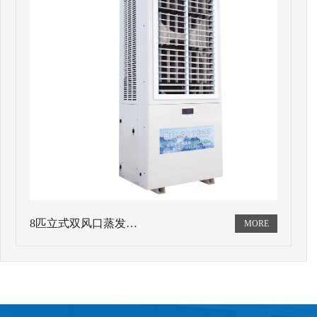
8匹立式双风口蒸发…