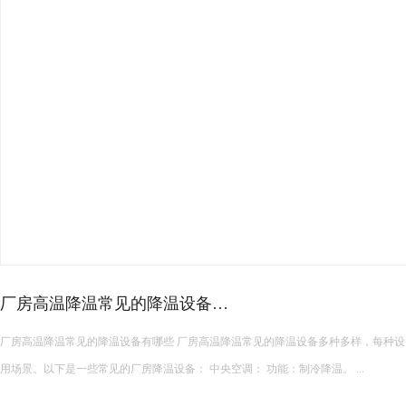
厂房高温降温常见的降温设备…
厂房高温降温常见的降温设备有哪些 厂房高温降温常见的降温设备多种多样，每种设备都有其独特的功能和适
用场景。以下是一些常见的厂房降温设备： 中央空调： 功能：制冷降温。 ...