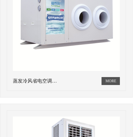
蒸发冷风省电空调…