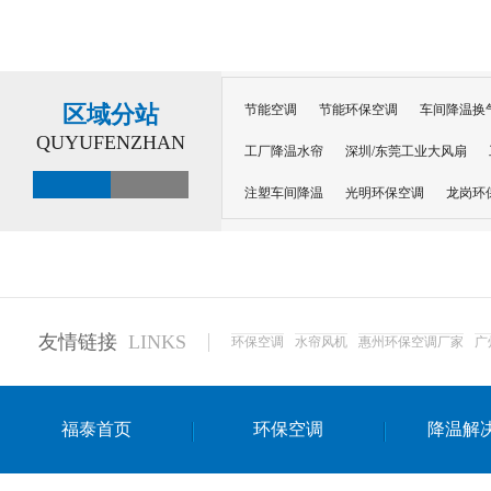
区域分站
节能空调
节能环保空调
车间降温换
QUYUFENZHAN
工厂降温水帘
深圳/东莞工业大风扇
注塑车间降温
光明环保空调
龙岗环
深圳横岗环保空调
深圳布吉环保空调
厂房降温
工厂降温
车间降温
车
惠州工厂降温
惠州博罗车间降温
工
友情链接
LINKS
环保空调
水帘风机
惠州环保空调厂家
广
东莞车间降温 厂房降温通风
蒸发冷省
景德镇蒸发冷空调厂
萍乡蒸发冷空调
福泰首页
环保空调
降温解
安徽蒸发冷省电空调
达州工业省电安装
江苏蒸发冷省电空调
南京工业省电空调