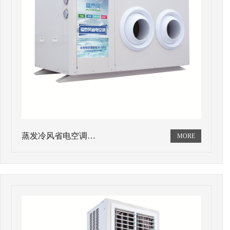
蒸发冷风省电空调…