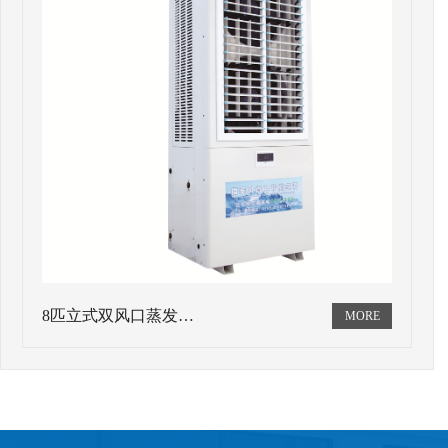
8匹立式双风口蒸发…