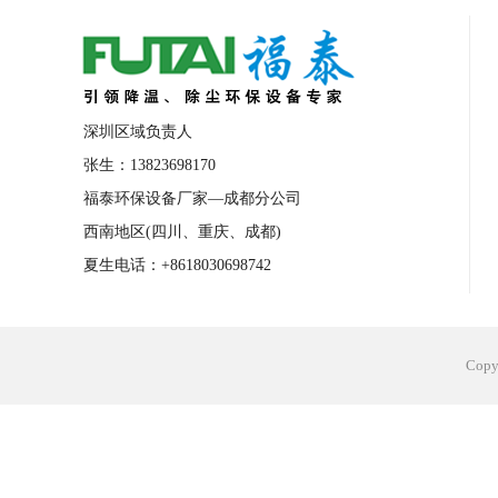
合肥工业省电空调安装
合肥蒸发冷省电
长沙工业省电空调安装
烟台工业省电空
台州工业省电空调安装
台州蒸发冷省电
深圳区域负责人
广州花都工业省电空调
肇庆工业省电空
张生：13823698170
福泰环保设备厂家—成都分公司
佛山工业省电空调
珠海工业省电空调
西南地区(四川、重庆、成都)
服饰车间降温
制衣车间降温
饰品车
夏生电话：+8618030698742
电子行业降温
塑胶行业降温
大型仓
江苏蒸发冷省电空调厂家
东莞工业省电
Cop
河南车间降温工程
湖北注塑车间降温方
青海冷风机厂家
广州工业大吊扇价格
热熔胶车间降温
风机车间降温
广州