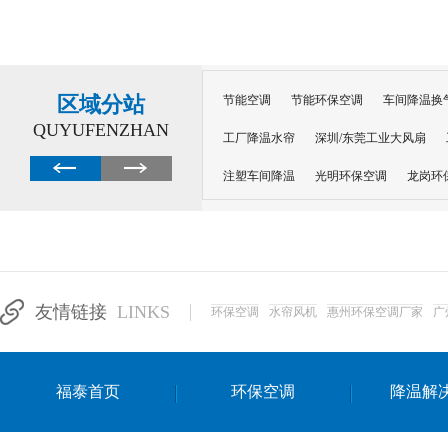
区域分站
节能空调
节能环保空调
车间降温换
QUYUFENZHAN
工厂降温水帘
深圳/东莞工业大风扇
注塑车间降温
光明环保空调
龙岗环
深圳横岗环保空调
深圳布吉环保空调
厂房降温
工厂降温
车间降温
车
惠州工厂降温
惠州博罗车间降温
工
友情链接
LINKS
环保空调
水帘风机
惠州环保空调厂家
广
东莞车间降温 厂房降温通风
蒸发冷省
景德镇蒸发冷空调厂
萍乡蒸发冷空调
福泰首页
环保空调
降温解
安徽蒸发冷省电空调
达州工业省电安装
江苏蒸发冷省电空调
南京工业省电空调