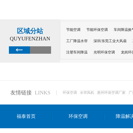
区域分站
节能空调
节能环保空调
车间降温换
QUYUFENZHAN
工厂降温水帘
深圳/东莞工业大风扇
注塑车间降温
光明环保空调
龙岗环
深圳横岗环保空调
深圳布吉环保空调
厂房降温
工厂降温
车间降温
车
惠州工厂降温
惠州博罗车间降温
工
友情链接
LINKS
环保空调
水帘风机
惠州环保空调厂家
广
东莞车间降温 厂房降温通风
蒸发冷省
景德镇蒸发冷空调厂
萍乡蒸发冷空调
福泰首页
环保空调
降温解
安徽蒸发冷省电空调
达州工业省电安装
江苏蒸发冷省电空调
南京工业省电空调