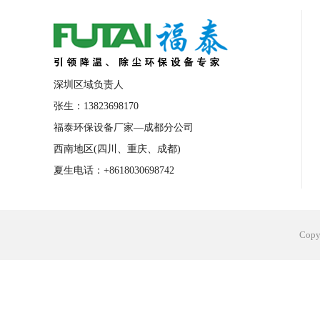
合肥工业省电空调安装
合肥蒸发冷省电
长沙工业省电空调安装
烟台工业省电空
台州工业省电空调安装
台州蒸发冷省电
深圳区域负责人
广州花都工业省电空调
肇庆工业省电空
张生：13823698170
福泰环保设备厂家—成都分公司
佛山工业省电空调
珠海工业省电空调
西南地区(四川、重庆、成都)
服饰车间降温
制衣车间降温
饰品车
夏生电话：+8618030698742
电子行业降温
塑胶行业降温
大型仓
江苏蒸发冷省电空调厂家
东莞工业省电
Cop
河南车间降温工程
湖北注塑车间降温方
青海冷风机厂家
广州工业大吊扇价格
热熔胶车间降温
风机车间降温
广州