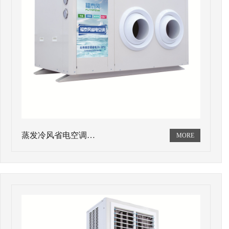
蒸发冷风省电空调…