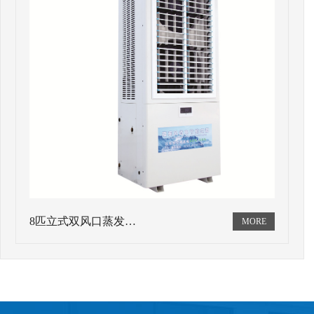
8匹立式双风口蒸发…