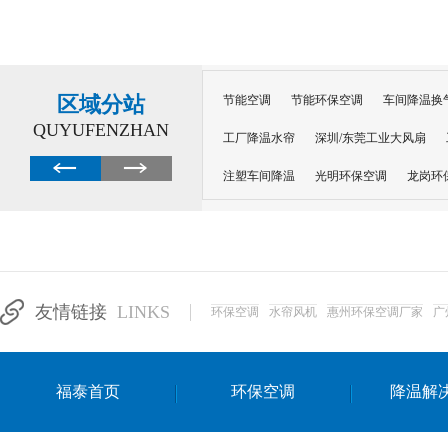
区域分站
节能空调
节能环保空调
车间降温换
QUYUFENZHAN
工厂降温水帘
深圳/东莞工业大风扇
注塑车间降温
光明环保空调
龙岗环
深圳横岗环保空调
深圳布吉环保空调
厂房降温
工厂降温
车间降温
车
惠州工厂降温
惠州博罗车间降温
工
友情链接
LINKS
环保空调
水帘风机
惠州环保空调厂家
广
东莞车间降温 厂房降温通风
蒸发冷省
景德镇蒸发冷空调厂
萍乡蒸发冷空调
福泰首页
环保空调
降温解
安徽蒸发冷省电空调
达州工业省电安装
江苏蒸发冷省电空调
南京工业省电空调