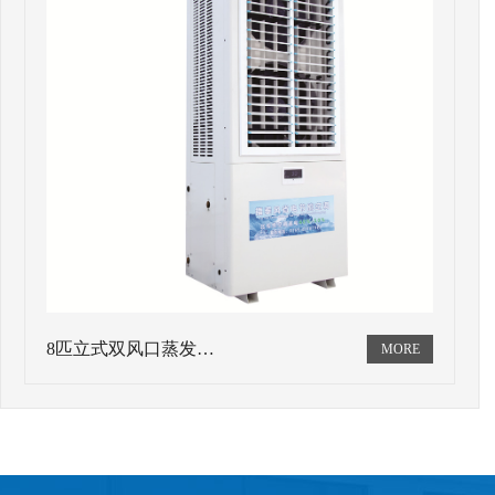
8匹立式双风口蒸发…