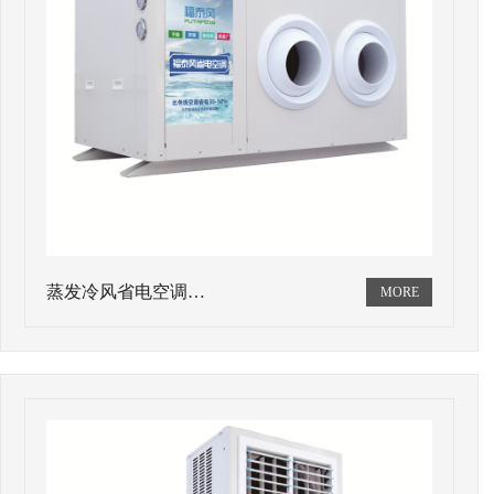
蒸发冷风省电空调…