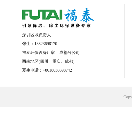
合肥工业省电空调安装
合肥蒸发冷省电
长沙工业省电空调安装
烟台工业省电空
台州工业省电空调安装
台州蒸发冷省电
深圳区域负责人
广州花都工业省电空调
肇庆工业省电空
张生：13823698170
福泰环保设备厂家—成都分公司
佛山工业省电空调
珠海工业省电空调
西南地区(四川、重庆、成都)
服饰车间降温
制衣车间降温
饰品车
夏生电话：+8618030698742
电子行业降温
塑胶行业降温
大型仓
江苏蒸发冷省电空调厂家
东莞工业省电
Cop
河南车间降温工程
湖北注塑车间降温方
青海冷风机厂家
广州工业大吊扇价格
热熔胶车间降温
风机车间降温
广州