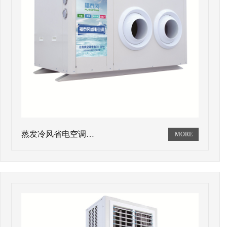
蒸发冷风省电空调…