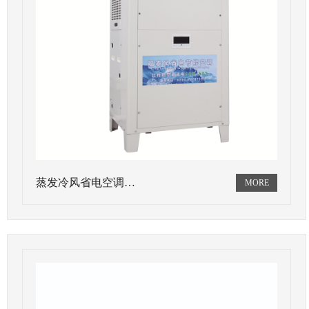
蒸发冷风省电空调…