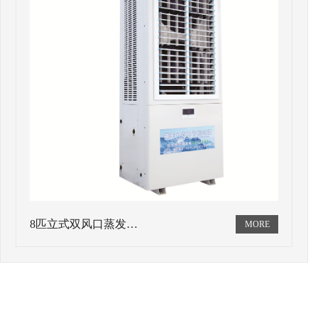
8匹立式双风口蒸发…