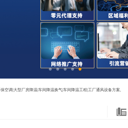
保空调|大型厂房降温|车间降温换气|车间降温工程|工厂通风设备方案,