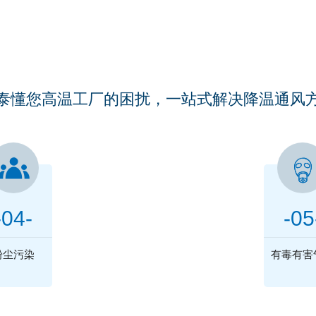
厂房车间是否被以下问题所
ARE YOUR WORKSHOPS TROUBLED BY THESE PROBLEMS
泰懂您高温工厂的困扰，一站式解决降温通风
联系福泰
只需1°电为您解决这些困扰
-04-
-05
136 0238 0280
粉尘污染
有毒有害