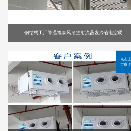
钢结构工厂降温福泰风吊挂射流蒸发冷省电空调
点击进
方案详