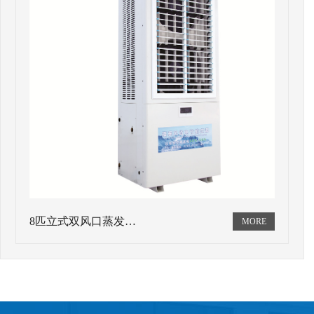
8匹立式双风口蒸发…