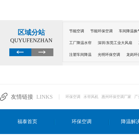
区域分站
节能空调
节能环保空调
车间降温换
QUYUFENZHAN
工厂降温水帘
深圳/东莞工业大风扇
注塑车间降温
光明环保空调
龙岗环
深圳横岗环保空调
深圳布吉环保空调
厂房降温
工厂降温
车间降温
车
惠州工厂降温
惠州博罗车间降温
工
友情链接
LINKS
环保空调
水帘风机
惠州环保空调厂家
广
东莞车间降温 厂房降温通风
蒸发冷省
景德镇蒸发冷空调厂
萍乡蒸发冷空调
福泰首页
环保空调
降温解
安徽蒸发冷省电空调
达州工业省电安装
江苏蒸发冷省电空调
南京工业省电空调