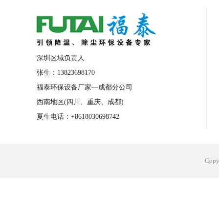
合肥工业省电空调安装
合肥蒸发冷省电
长沙工业省电空调安装
烟台工业省电空
台州工业省电空调安装
台州蒸发冷省电
深圳区域负责人
广州花都工业省电空调
肇庆工业省电空
张生：13823698170
福泰环保设备厂家—成都分公司
佛山工业省电空调
珠海工业省电空调
西南地区(四川、重庆、成都)
服饰车间降温
制衣车间降温
饰品车
夏生电话：+8618030698742
电子行业降温
塑胶行业降温
大型仓
江苏蒸发冷省电空调厂家
东莞工业省电
Cop
河南车间降温工程
湖北注塑车间降温方
青海冷风机厂家
广州工业大吊扇价格
热熔胶车间降温
风机车间降温
广州