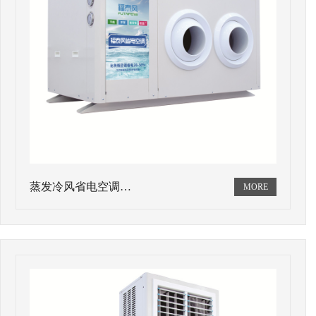
蒸发冷风省电空调…