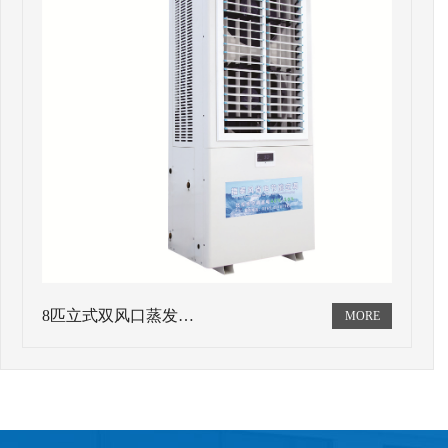
8匹立式双风口蒸发…