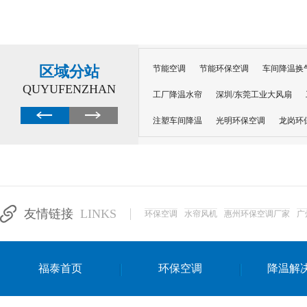
区域分站
节能空调
节能环保空调
车间降温换
QUYUFENZHAN
工厂降温水帘
深圳/东莞工业大风扇
注塑车间降温
光明环保空调
龙岗环
深圳横岗环保空调
深圳布吉环保空调
厂房降温
工厂降温
车间降温
车
惠州工厂降温
惠州博罗车间降温
工
友情链接
LINKS
环保空调
水帘风机
惠州环保空调厂家
广
东莞车间降温 厂房降温通风
蒸发冷省
景德镇蒸发冷空调厂
萍乡蒸发冷空调
福泰首页
环保空调
降温解
安徽蒸发冷省电空调
达州工业省电安装
江苏蒸发冷省电空调
南京工业省电空调