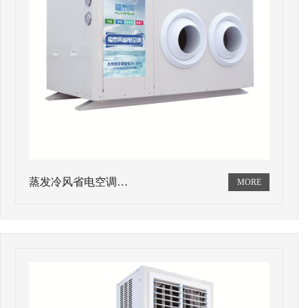
蒸发冷风省电空调…