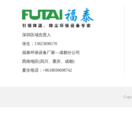
合肥工业省电空调安装
合肥蒸发冷省电
长沙工业省电空调安装
烟台工业省电空
台州工业省电空调安装
台州蒸发冷省电
深圳区域负责人
广州花都工业省电空调
肇庆工业省电空
张生：13823698170
福泰环保设备厂家—成都分公司
佛山工业省电空调
珠海工业省电空调
西南地区(四川、重庆、成都)
服饰车间降温
制衣车间降温
饰品车
夏生电话：+8618030698742
电子行业降温
塑胶行业降温
大型仓
江苏蒸发冷省电空调厂家
东莞工业省电
Cop
河南车间降温工程
湖北注塑车间降温方
青海冷风机厂家
广州工业大吊扇价格
热熔胶车间降温
风机车间降温
广州