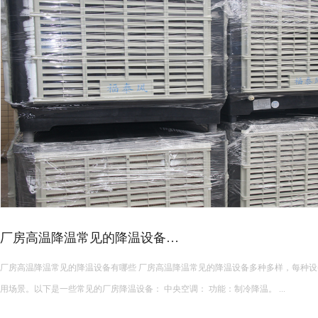
高温车间空调选型攻略！
夏季厂房降温设备种类繁多，负压风机、水帘、传统中央空调、工业节能空调等设
型时盲目跟风，导致降温效果不佳、能耗超标、设备适配性差等问题。想要选到合适
面积、结构、生产工况、降温需求与预算综合考量，精准匹配最优方案。 &...