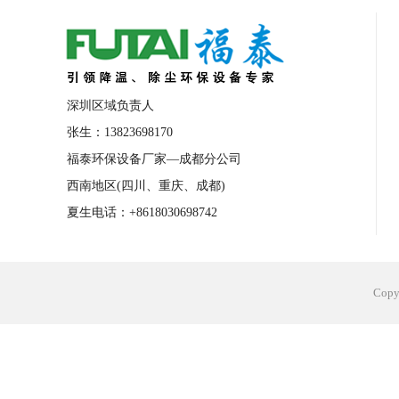
合肥工业省电空调安装
合肥蒸发冷省电
长沙工业省电空调安装
烟台工业省电空
台州工业省电空调安装
台州蒸发冷省电
深圳区域负责人
广州花都工业省电空调
肇庆工业省电空
张生：13823698170
福泰环保设备厂家—成都分公司
佛山工业省电空调
珠海工业省电空调
西南地区(四川、重庆、成都)
服饰车间降温
制衣车间降温
饰品车
夏生电话：+8618030698742
电子行业降温
塑胶行业降温
大型仓
江苏蒸发冷省电空调厂家
东莞工业省电
Cop
河南车间降温工程
湖北注塑车间降温方
青海冷风机厂家
广州工业大吊扇价格
热熔胶车间降温
风机车间降温
广州