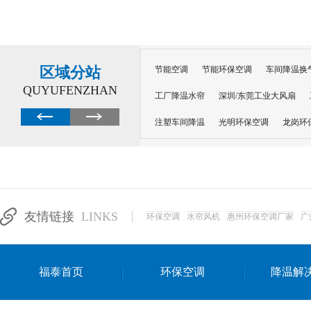
区域分站
节能空调
节能环保空调
车间降温换
QUYUFENZHAN
工厂降温水帘
深圳/东莞工业大风扇
注塑车间降温
光明环保空调
龙岗环
深圳横岗环保空调
深圳布吉环保空调
厂房降温
工厂降温
车间降温
车
惠州工厂降温
惠州博罗车间降温
工
友情链接
LINKS
环保空调
水帘风机
惠州环保空调厂家
广
东莞车间降温 厂房降温通风
蒸发冷省
景德镇蒸发冷空调厂
萍乡蒸发冷空调
福泰首页
环保空调
降温解
安徽蒸发冷省电空调
达州工业省电安装
江苏蒸发冷省电空调
南京工业省电空调