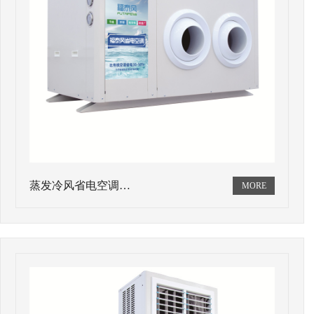
蒸发冷风省电空调…