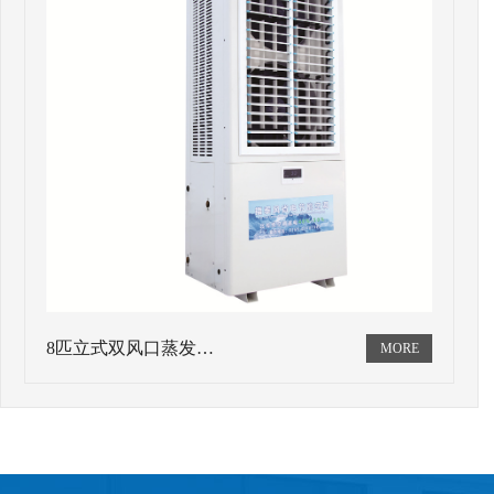
8匹立式双风口蒸发…