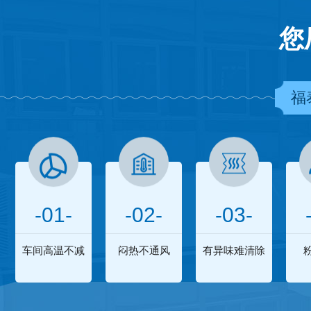
您
福
-01-
-02-
-03-
车间高温不减
闷热不通风
有异味难清除