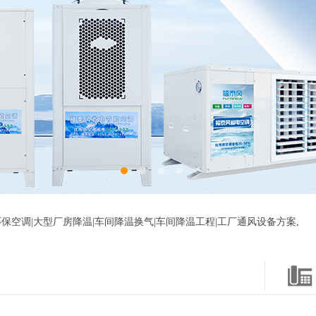
保空调|大型厂房降温|车间降温换气|车间降温工程|工厂通风设备方案,