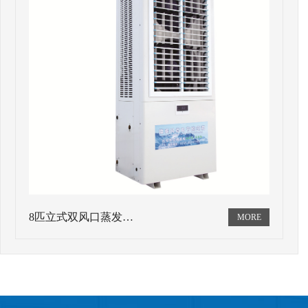
8匹立式双风口蒸发…