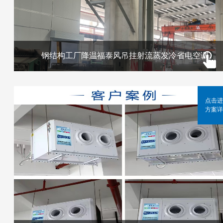
钢结构工厂降温福泰风吊挂射流蒸发冷省电空调
点击进
方案详