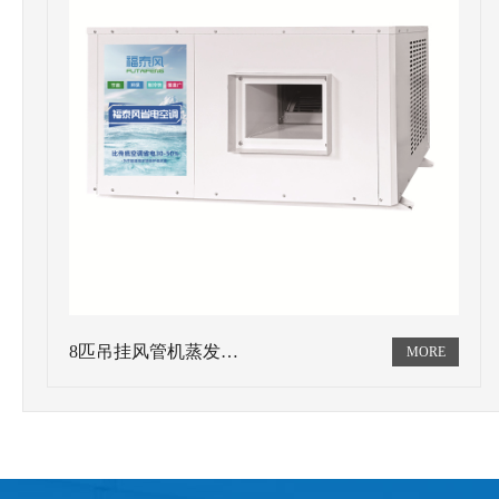
8匹吊挂风管机蒸发…