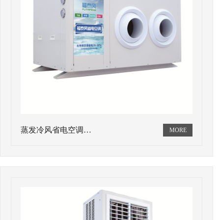
蒸发冷风省电空调…