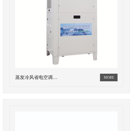
蒸发冷风省电空调…