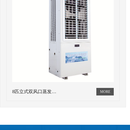
8匹立式双风口蒸发…