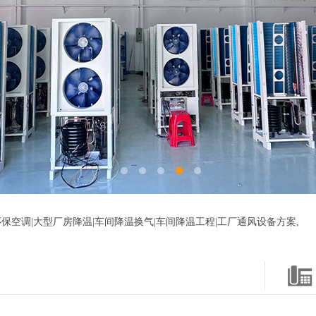
保空调|大型厂房降温|车间降温换气|车间降温工程|工厂通风设备方案,