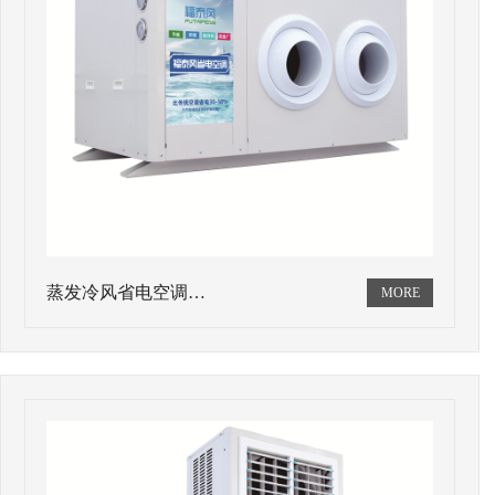
蒸发冷风省电空调…