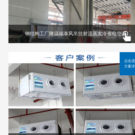
钢结构工厂降温福泰风吊挂射流蒸发冷省电空调
点击进
方案详