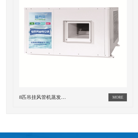
8匹吊挂风管机蒸发…