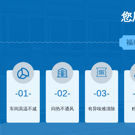
您
福
-01-
-02-
-03-
车间高温不减
闷热不通风
有异味难清除