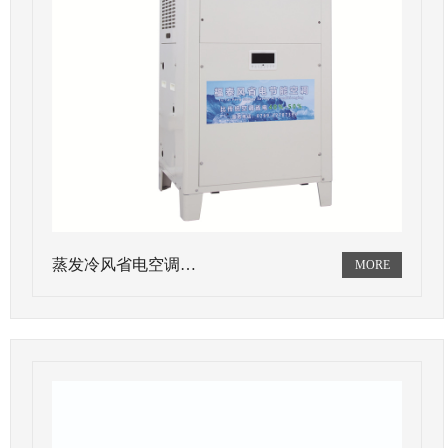
蒸发冷风省电空调…