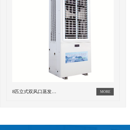
8匹立式双风口蒸发…