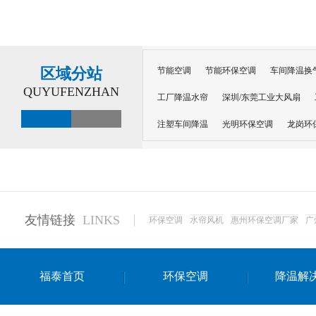
区域分站
节能空调
节能环保空调
车间降温换
QUYUFENZHAN
工厂降温水帘
深圳/东莞工业大风扇
注塑车间降温
光明环保空调
龙岗环
深圳横岗环保空调
深圳布吉环保空调
厂房降温
工厂降温
车间降温
车
惠州工厂降温
惠州博罗车间降温
工
友情链接
LINKS
环保空调
水帘风机
惠州环保空调厂家
广
东莞车间降温 厂房降温通风
蒸发冷省
景德镇蒸发冷空调厂
萍乡蒸发冷空调
福泰首页
环保空调
降温解
安徽蒸发冷省电空调
达州工业省电安装
江苏蒸发冷省电空调
南京工业省电空调