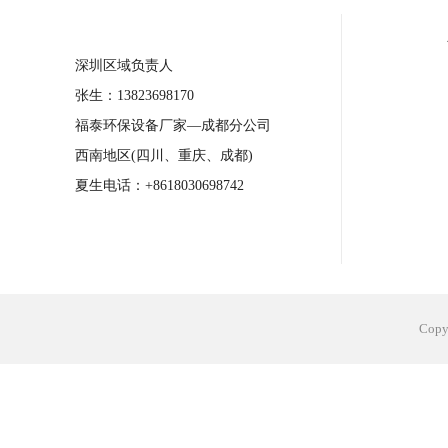
合肥工业省电空调安装
合肥蒸发冷省电
深圳区域负责人
长沙工业省电空调安装
烟台工业省电空
张生：13823698170
台州工业省电空调安装
台州蒸发冷省电
福泰环保设备厂家—成都分公司
广州花都工业省电空调
肇庆工业省电空
西南地区(四川、重庆、成都)
佛山工业省电空调
珠海工业省电空调
夏生电话：+8618030698742
服饰车间降温
制衣车间降温
饰品车
电子行业降温
塑胶行业降温
大型仓
江苏蒸发冷省电空调厂家
东莞工业省电
Cop
河南车间降温工程
湖北注塑车间降温方
青海冷风机厂家
广州工业大吊扇价格
热熔胶车间降温
风机车间降温
广州