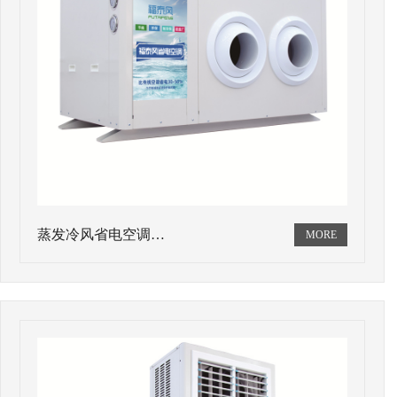
蒸发冷风省电空调…