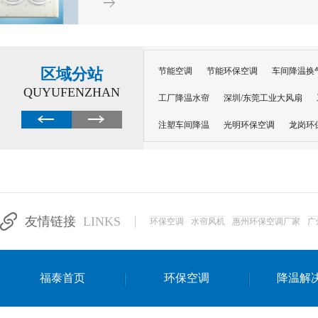
区域分站
节能空调
节能环保空调
车间降温换
QUYUFENZHAN
工厂降温水帘
深圳/东莞工业大风扇
注塑车间降温
光明环保空调
龙岗环
深圳横岗环保空调
深圳布吉环保空调
厂房降温
工厂降温
车间降温
车
惠州工厂降温
惠州博罗车间降温
工
友情链接
LINKS
环保空调
水帘风机
惠州环保空调厂家
广
东莞车间降温 厂房降温通风
蒸发冷省
景德镇蒸发冷空调厂
萍乡蒸发冷空调
福泰首页
环保空调
降温解
安徽蒸发冷省电空调
达州工业省电安装
江苏蒸发冷省电空调
南京工业省电空调