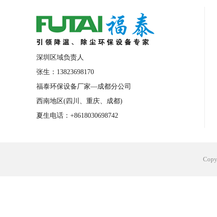
合肥工业省电空调安装
合肥蒸发冷省电
长沙工业省电空调安装
烟台工业省电空
台州工业省电空调安装
台州蒸发冷省电
深圳区域负责人
广州花都工业省电空调
肇庆工业省电空
张生：13823698170
福泰环保设备厂家—成都分公司
佛山工业省电空调
珠海工业省电空调
西南地区(四川、重庆、成都)
服饰车间降温
制衣车间降温
饰品车
夏生电话：+8618030698742
电子行业降温
塑胶行业降温
大型仓
江苏蒸发冷省电空调厂家
东莞工业省电
Cop
河南车间降温工程
湖北注塑车间降温方
青海冷风机厂家
广州工业大吊扇价格
热熔胶车间降温
风机车间降温
广州