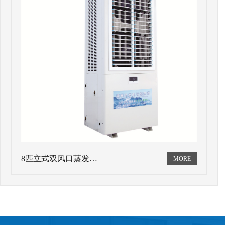
8匹立式双风口蒸发…