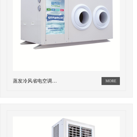
蒸发冷风省电空调…