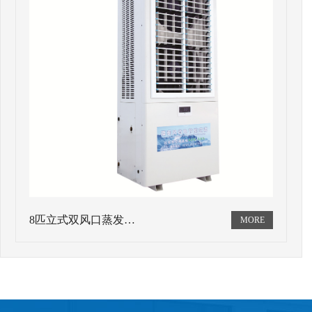
8匹立式双风口蒸发…