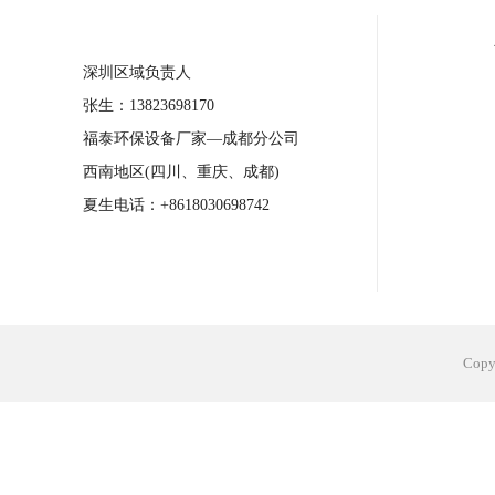
合肥工业省电空调安装
合肥蒸发冷省电
长沙工业省电空调安装
烟台工业省电空
台州工业省电空调安装
台州蒸发冷省电
深圳区域负责人
广州花都工业省电空调
肇庆工业省电空
张生：13823698170
福泰环保设备厂家—成都分公司
佛山工业省电空调
珠海工业省电空调
西南地区(四川、重庆、成都)
服饰车间降温
制衣车间降温
饰品车
夏生电话：+8618030698742
电子行业降温
塑胶行业降温
大型仓
江苏蒸发冷省电空调厂家
东莞工业省电
Cop
河南车间降温工程
湖北注塑车间降温方
青海冷风机厂家
广州工业大吊扇价格
热熔胶车间降温
风机车间降温
广州