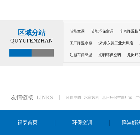
区域分站
节能空调
节能环保空调
车间降温换
QUYUFENZHAN
工厂降温水帘
深圳/东莞工业大风扇
注塑车间降温
光明环保空调
龙岗环
深圳横岗环保空调
深圳布吉环保空调
厂房降温
工厂降温
车间降温
车
惠州工厂降温
惠州博罗车间降温
工
友情链接
LINKS
环保空调
水帘风机
惠州环保空调厂家
广
东莞车间降温 厂房降温通风
蒸发冷省
景德镇蒸发冷空调厂
萍乡蒸发冷空调
福泰首页
环保空调
降温解
安徽蒸发冷省电空调
达州工业省电安装
江苏蒸发冷省电空调
南京工业省电空调