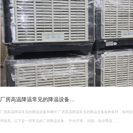
高温车间空调选型攻略！
夏季厂房降温设备种类繁多，负压风机、水帘、传统中央空调、工业节能空调等设
型时盲目跟风，导致降温效果不佳、能耗超标、设备适配性差等问题。想要选到合适
面积、结构、生产工况、降温需求与预算综合考量，精准匹配最优方案。 &...