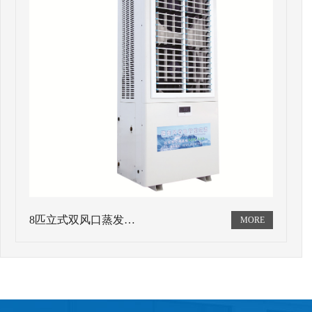
8匹立式双风口蒸发…