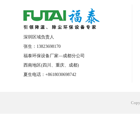
合肥工业省电空调安装
合肥蒸发冷省电
长沙工业省电空调安装
烟台工业省电空
台州工业省电空调安装
台州蒸发冷省电
深圳区域负责人
广州花都工业省电空调
肇庆工业省电空
张生：13823698170
福泰环保设备厂家—成都分公司
佛山工业省电空调
珠海工业省电空调
西南地区(四川、重庆、成都)
服饰车间降温
制衣车间降温
饰品车
夏生电话：+8618030698742
电子行业降温
塑胶行业降温
大型仓
江苏蒸发冷省电空调厂家
东莞工业省电
Cop
河南车间降温工程
湖北注塑车间降温方
青海冷风机厂家
广州工业大吊扇价格
热熔胶车间降温
风机车间降温
广州