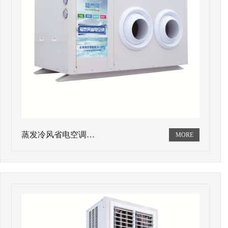
蒸发冷风省电空调…