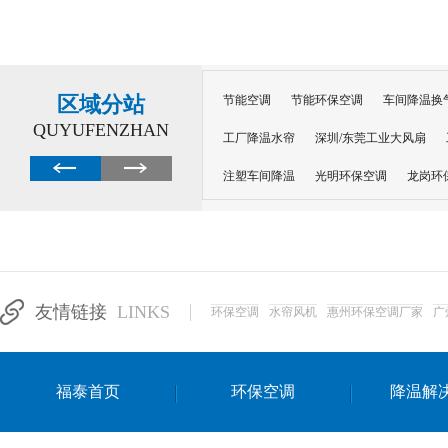
区域分站
节能空调
节能环保空调
车间降温换
QUYUFENZHAN
工厂降温水帘
深圳/东莞工业大风扇
注塑车间降温
光明环保空调
龙岗环
深圳横岗环保空调
深圳布吉环保空调
厂房降温
工厂降温
车间降温
车
惠州工厂降温
惠州博罗车间降温
工
友情链接
LINKS
环保空调
水帘风机
惠州环保空调厂家
广
东莞车间降温 厂房降温通风
蒸发冷省
景德镇蒸发冷空调厂
萍乡蒸发冷空调
福泰首页
环保空调
降温解
安徽蒸发冷省电空调
达州工业省电安装
江苏蒸发冷省电空调
南京工业省电空调