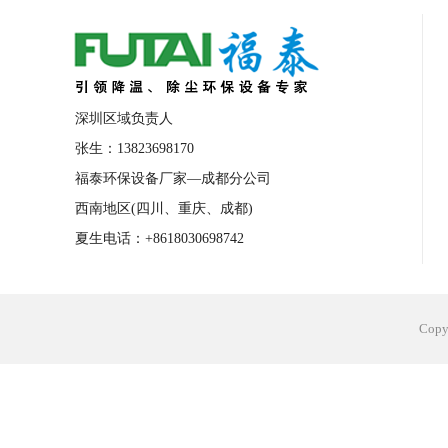
合肥工业省电空调安装
合肥蒸发冷省电
长沙工业省电空调安装
烟台工业省电空
台州工业省电空调安装
台州蒸发冷省电
深圳区域负责人
广州花都工业省电空调
肇庆工业省电空
张生：13823698170
福泰环保设备厂家—成都分公司
佛山工业省电空调
珠海工业省电空调
西南地区(四川、重庆、成都)
服饰车间降温
制衣车间降温
饰品车
夏生电话：+8618030698742
电子行业降温
塑胶行业降温
大型仓
江苏蒸发冷省电空调厂家
东莞工业省电
Cop
河南车间降温工程
湖北注塑车间降温方
青海冷风机厂家
广州工业大吊扇价格
热熔胶车间降温
风机车间降温
广州