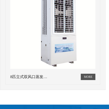
8匹立式双风口蒸发…