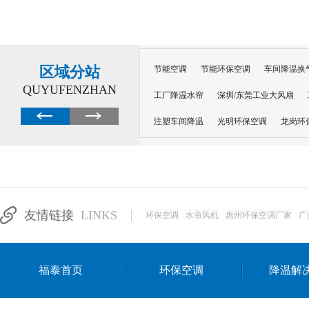
区域分站
节能空调
节能环保空调
车间降温换
QUYUFENZHAN
工厂降温水帘
深圳/东莞工业大风扇
注塑车间降温
光明环保空调
龙岗环
深圳横岗环保空调
深圳布吉环保空调
厂房降温
工厂降温
车间降温
车
惠州工厂降温
惠州博罗车间降温
工
友情链接
LINKS
环保空调
水帘风机
惠州环保空调厂家
广
东莞车间降温 厂房降温通风
蒸发冷省
景德镇蒸发冷空调厂
萍乡蒸发冷空调
福泰首页
环保空调
降温解
安徽蒸发冷省电空调
达州工业省电安装
江苏蒸发冷省电空调
南京工业省电空调