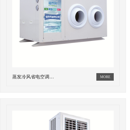
蒸发冷风省电空调…