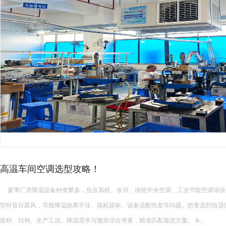
高温车间空调选型攻略！
夏季厂房降温设备种类繁多，负压风机、水帘、传统中央空调、工业节能空调等设
型时盲目跟风，导致降温效果不佳、能耗超标、设备适配性差等问题。想要选到合适
面积、结构、生产工况、降温需求与预算综合考量，精准匹配最优方案。 &...