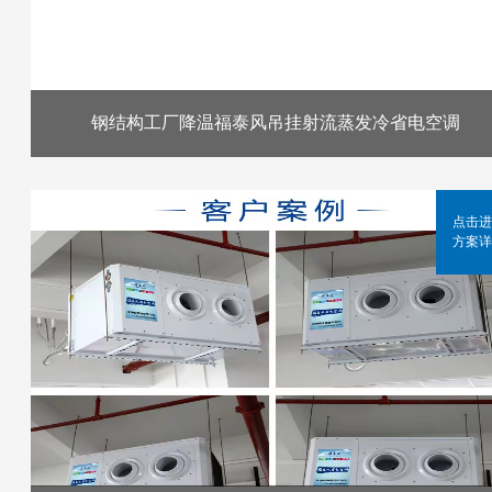
钢结构工厂降温福泰风吊挂射流蒸发冷省电空调
点击进
方案详