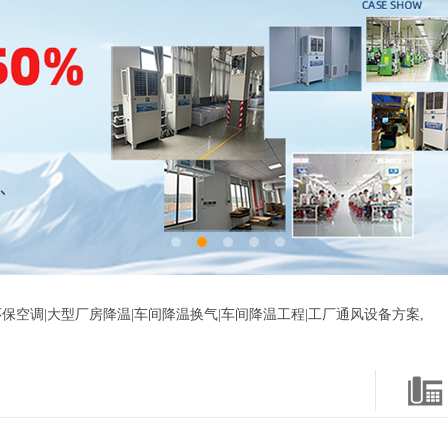
保空调|大型厂房降温|车间降温换气|车间降温工程|工厂通风设备方案,