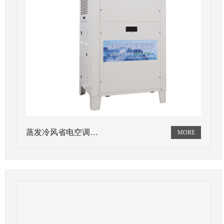
蒸发冷风省电空调…