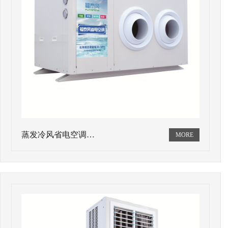
蒸发冷风省电空调…