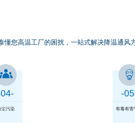
厂房车间是否被以下问题所
ARE YOUR WORKSHOPS TROUBLED BY THESE PROBLEMS
泰懂您高温工厂的困扰，一站式解决降温通风
联系福泰
只需1°电为您解决这些困扰
-04-
-05
136 0238 0280
粉尘污染
有毒有害