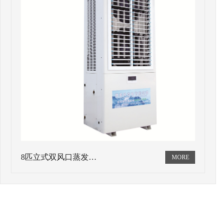
8匹立式双风口蒸发…