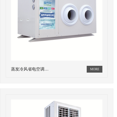
蒸发冷风省电空调…