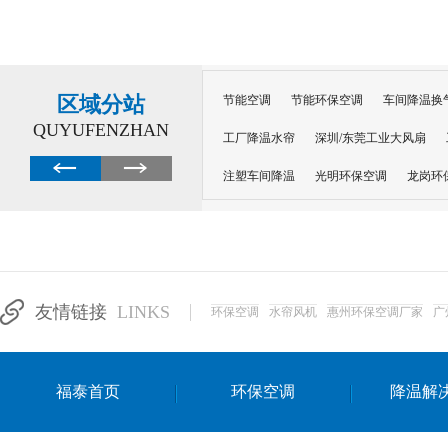
区域分站
节能空调
节能环保空调
车间降温换
QUYUFENZHAN
工厂降温水帘
深圳/东莞工业大风扇
注塑车间降温
光明环保空调
龙岗环
深圳横岗环保空调
深圳布吉环保空调
厂房降温
工厂降温
车间降温
车
惠州工厂降温
惠州博罗车间降温
工
友情链接
LINKS
环保空调
水帘风机
惠州环保空调厂家
广
东莞车间降温 厂房降温通风
蒸发冷省
景德镇蒸发冷空调厂
萍乡蒸发冷空调
福泰首页
环保空调
降温解
安徽蒸发冷省电空调
达州工业省电安装
江苏蒸发冷省电空调
南京工业省电空调