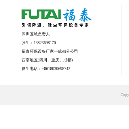
合肥工业省电空调安装
合肥蒸发冷省电
长沙工业省电空调安装
烟台工业省电空
台州工业省电空调安装
台州蒸发冷省电
深圳区域负责人
广州花都工业省电空调
肇庆工业省电空
张生：13823698170
福泰环保设备厂家—成都分公司
佛山工业省电空调
珠海工业省电空调
西南地区(四川、重庆、成都)
服饰车间降温
制衣车间降温
饰品车
夏生电话：+8618030698742
电子行业降温
塑胶行业降温
大型仓
江苏蒸发冷省电空调厂家
东莞工业省电
Cop
河南车间降温工程
湖北注塑车间降温方
青海冷风机厂家
广州工业大吊扇价格
热熔胶车间降温
风机车间降温
广州