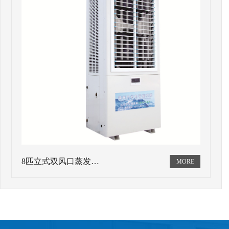
8匹立式双风口蒸发…