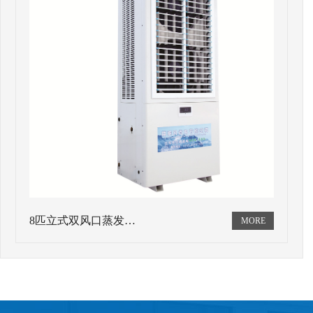
8匹立式双风口蒸发…