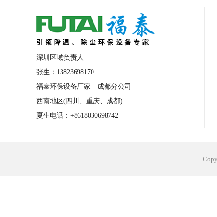
合肥工业省电空调安装
合肥蒸发冷省电
长沙工业省电空调安装
烟台工业省电空
台州工业省电空调安装
台州蒸发冷省电
深圳区域负责人
广州花都工业省电空调
肇庆工业省电空
张生：13823698170
福泰环保设备厂家—成都分公司
佛山工业省电空调
珠海工业省电空调
西南地区(四川、重庆、成都)
服饰车间降温
制衣车间降温
饰品车
夏生电话：+8618030698742
电子行业降温
塑胶行业降温
大型仓
江苏蒸发冷省电空调厂家
东莞工业省电
Cop
河南车间降温工程
湖北注塑车间降温方
青海冷风机厂家
广州工业大吊扇价格
热熔胶车间降温
风机车间降温
广州