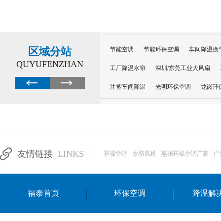
区域分站
节能空调
节能环保空调
车间降温换
QUYUFENZHAN
工厂降温水帘
深圳/东莞工业大风扇
注塑车间降温
光明环保空调
龙岗环
深圳横岗环保空调
深圳布吉环保空调
厂房降温
工厂降温
车间降温
车
惠州工厂降温
惠州博罗车间降温
工
友情链接
LINKS
环保空调
水帘风机
惠州环保空调厂家
广
东莞车间降温 厂房降温通风
蒸发冷省
景德镇蒸发冷空调厂
萍乡蒸发冷空调
福泰首页
环保空调
降温解
安徽蒸发冷省电空调
达州工业省电安装
江苏蒸发冷省电空调
南京工业省电空调