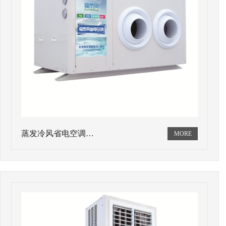
蒸发冷风省电空调…