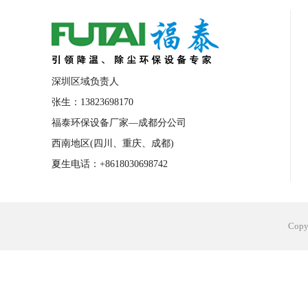
合肥工业省电空调安装
合肥蒸发冷省电
长沙工业省电空调安装
烟台工业省电空
台州工业省电空调安装
台州蒸发冷省电
深圳区域负责人
广州花都工业省电空调
肇庆工业省电空
张生：13823698170
福泰环保设备厂家—成都分公司
佛山工业省电空调
珠海工业省电空调
西南地区(四川、重庆、成都)
服饰车间降温
制衣车间降温
饰品车
夏生电话：+8618030698742
电子行业降温
塑胶行业降温
大型仓
江苏蒸发冷省电空调厂家
东莞工业省电
Cop
河南车间降温工程
湖北注塑车间降温方
青海冷风机厂家
广州工业大吊扇价格
热熔胶车间降温
风机车间降温
广州