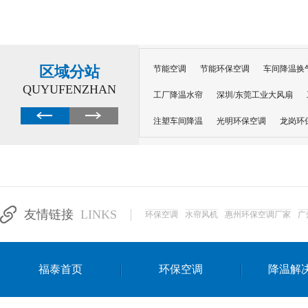
区域分站
节能空调
节能环保空调
车间降温换
QUYUFENZHAN
工厂降温水帘
深圳/东莞工业大风扇
注塑车间降温
光明环保空调
龙岗环
深圳横岗环保空调
深圳布吉环保空调
厂房降温
工厂降温
车间降温
车
惠州工厂降温
惠州博罗车间降温
工
友情链接
LINKS
环保空调
水帘风机
惠州环保空调厂家
广
东莞车间降温 厂房降温通风
蒸发冷省
景德镇蒸发冷空调厂
萍乡蒸发冷空调
福泰首页
环保空调
降温解
安徽蒸发冷省电空调
达州工业省电安装
江苏蒸发冷省电空调
南京工业省电空调