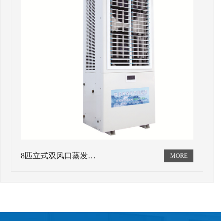
8匹立式双风口蒸发…