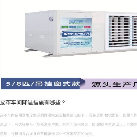
皮革车间降温措施有哪些？
皮革车间使用蒸发冷空调的降温措施及相关要点如下： 设备选型 根据面积：如果车间面积较小，如 200 平方
米以下，可选择单台小型蒸发冷空调。若车间面积较大，如 1000 平方米以上，可能
使用，可根据每台设备通常能覆盖 200 平方米左右的面积...