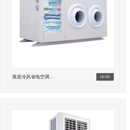
蒸发冷风省电空调…