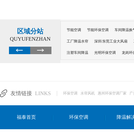
区域分站
节能空调
节能环保空调
车间降温换
QUYUFENZHAN
工厂降温水帘
深圳/东莞工业大风扇
注塑车间降温
光明环保空调
龙岗环
深圳横岗环保空调
深圳布吉环保空调
厂房降温
工厂降温
车间降温
车
惠州工厂降温
惠州博罗车间降温
工
友情链接
LINKS
环保空调
水帘风机
惠州环保空调厂家
广
东莞车间降温 厂房降温通风
蒸发冷省
景德镇蒸发冷空调厂
萍乡蒸发冷空调
福泰首页
环保空调
降温解
安徽蒸发冷省电空调
达州工业省电安装
江苏蒸发冷省电空调
南京工业省电空调