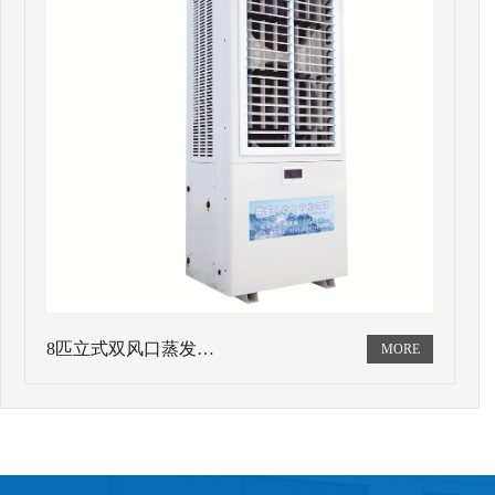
8匹立式双风口蒸发…