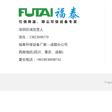
合肥工业省电空调安装
合肥蒸发冷省电
长沙工业省电空调安装
烟台工业省电空
台州工业省电空调安装
台州蒸发冷省电
深圳区域负责人
广州花都工业省电空调
肇庆工业省电空
张生：13823698170
福泰环保设备厂家—成都分公司
佛山工业省电空调
珠海工业省电空调
西南地区(四川、重庆、成都)
服饰车间降温
制衣车间降温
饰品车
夏生电话：+8618030698742
电子行业降温
塑胶行业降温
大型仓
江苏蒸发冷省电空调厂家
东莞工业省电
Cop
河南车间降温工程
湖北注塑车间降温方
青海冷风机厂家
广州工业大吊扇价格
热熔胶车间降温
风机车间降温
广州