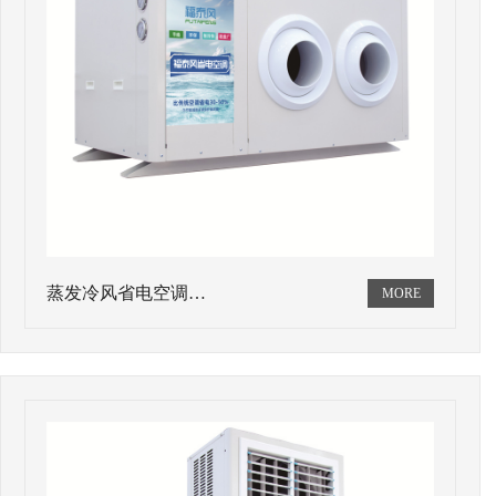
蒸发冷风省电空调…