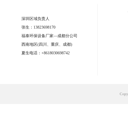
合肥工业省电空调安装
合肥蒸发冷省电
深圳区域负责人
长沙工业省电空调安装
烟台工业省电空
张生：13823698170
台州工业省电空调安装
台州蒸发冷省电
福泰环保设备厂家—成都分公司
广州花都工业省电空调
肇庆工业省电空
西南地区(四川、重庆、成都)
佛山工业省电空调
珠海工业省电空调
夏生电话：+8618030698742
服饰车间降温
制衣车间降温
饰品车
电子行业降温
塑胶行业降温
大型仓
江苏蒸发冷省电空调厂家
东莞工业省电
Cop
河南车间降温工程
湖北注塑车间降温方
青海冷风机厂家
广州工业大吊扇价格
热熔胶车间降温
风机车间降温
广州