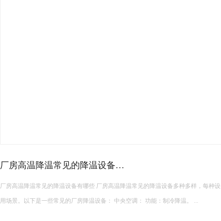
皮革车间降温措施有哪些？
皮革车间使用蒸发冷空调的降温措施及相关要点如下： 设备选型 根据面积：如果车间面积较小，如 200 平方
米以下，可选择单台小型蒸发冷空调。若车间面积较大，如 1000 平方米以上，可能
使用，可根据每台设备通常能覆盖 200 平方米左右的面积...