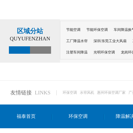
区域分站
节能空调
节能环保空调
车间降温换
QUYUFENZHAN
工厂降温水帘
深圳/东莞工业大风扇
注塑车间降温
光明环保空调
龙岗环
深圳横岗环保空调
深圳布吉环保空调
厂房降温
工厂降温
车间降温
车
惠州工厂降温
惠州博罗车间降温
工
友情链接
LINKS
环保空调
水帘风机
惠州环保空调厂家
广
东莞车间降温 厂房降温通风
蒸发冷省
景德镇蒸发冷空调厂
萍乡蒸发冷空调
福泰首页
环保空调
降温解
安徽蒸发冷省电空调
达州工业省电安装
江苏蒸发冷省电空调
南京工业省电空调