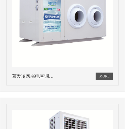
蒸发冷风省电空调…