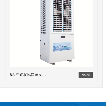
8匹立式双风口蒸发…