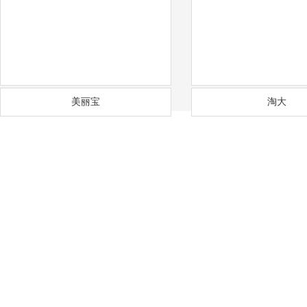
美丽宝
淘大
——
福
通风降温
沟通需求调研
免费上门实地勘察
方
COMMUNICATION
FREE SITE SURVEY
DE