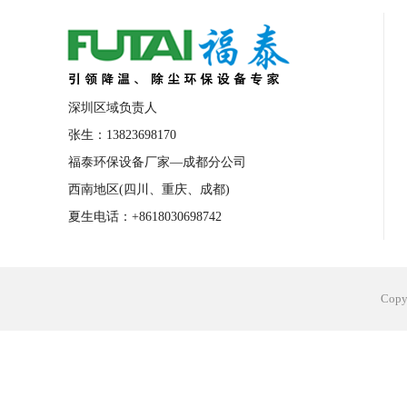
合肥工业省电空调安装
合肥蒸发冷省电
长沙工业省电空调安装
烟台工业省电空
台州工业省电空调安装
台州蒸发冷省电
深圳区域负责人
广州花都工业省电空调
肇庆工业省电空
张生：13823698170
福泰环保设备厂家—成都分公司
佛山工业省电空调
珠海工业省电空调
西南地区(四川、重庆、成都)
服饰车间降温
制衣车间降温
饰品车
夏生电话：+8618030698742
电子行业降温
塑胶行业降温
大型仓
江苏蒸发冷省电空调厂家
东莞工业省电
Cop
河南车间降温工程
湖北注塑车间降温方
青海冷风机厂家
广州工业大吊扇价格
热熔胶车间降温
风机车间降温
广州