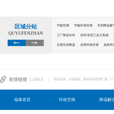
区域分站
节能空调
节能环保空调
车间降温换
QUYUFENZHAN
工厂降温水帘
深圳/东莞工业大风扇
注塑车间降温
光明环保空调
龙岗环
深圳横岗环保空调
深圳布吉环保空调
厂房降温
工厂降温
车间降温
车
惠州工厂降温
惠州博罗车间降温
工
友情链接
LINKS
环保空调
水帘风机
惠州环保空调厂家
广
东莞车间降温 厂房降温通风
蒸发冷省
景德镇蒸发冷空调厂
萍乡蒸发冷空调
福泰首页
环保空调
降温解
安徽蒸发冷省电空调
达州工业省电安装
江苏蒸发冷省电空调
南京工业省电空调