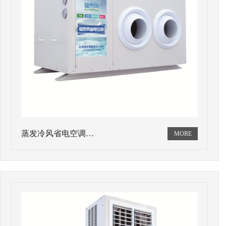
蒸发冷风省电空调…