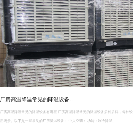
换气办法有哪些
2
的办法多种多样，适用于不同的环
2024-
空调用在哪些车间类…
2
间类型最合适 工业节能空调适用于多种车间类
2024-
空调性能稳定吗
1
的性能是稳定的，这主要体现在以
2024-