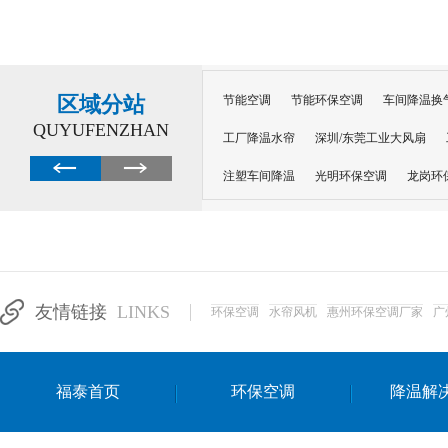
区域分站
节能空调
节能环保空调
车间降温换
QUYUFENZHAN
工厂降温水帘
深圳/东莞工业大风扇
注塑车间降温
光明环保空调
龙岗环
深圳横岗环保空调
深圳布吉环保空调
厂房降温
工厂降温
车间降温
车
惠州工厂降温
惠州博罗车间降温
工
友情链接
LINKS
环保空调
水帘风机
惠州环保空调厂家
广
东莞车间降温 厂房降温通风
蒸发冷省
景德镇蒸发冷空调厂
萍乡蒸发冷空调
福泰首页
环保空调
降温解
安徽蒸发冷省电空调
达州工业省电安装
江苏蒸发冷省电空调
南京工业省电空调