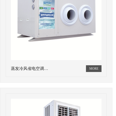
蒸发冷风省电空调…