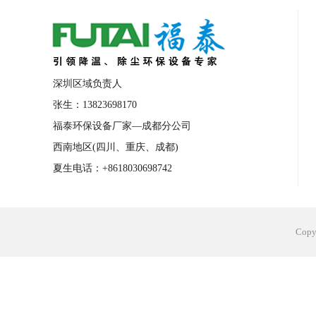
合肥工业省电空调安装
合肥蒸发冷省电
长沙工业省电空调安装
烟台工业省电空
台州工业省电空调安装
台州蒸发冷省电
深圳区域负责人
广州花都工业省电空调
肇庆工业省电空
张生：13823698170
福泰环保设备厂家—成都分公司
佛山工业省电空调
珠海工业省电空调
西南地区(四川、重庆、成都)
服饰车间降温
制衣车间降温
饰品车
夏生电话：+8618030698742
电子行业降温
塑胶行业降温
大型仓
江苏蒸发冷省电空调厂家
东莞工业省电
Cop
河南车间降温工程
湖北注塑车间降温方
青海冷风机厂家
广州工业大吊扇价格
热熔胶车间降温
风机车间降温
广州