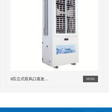
8匹立式双风口蒸发…