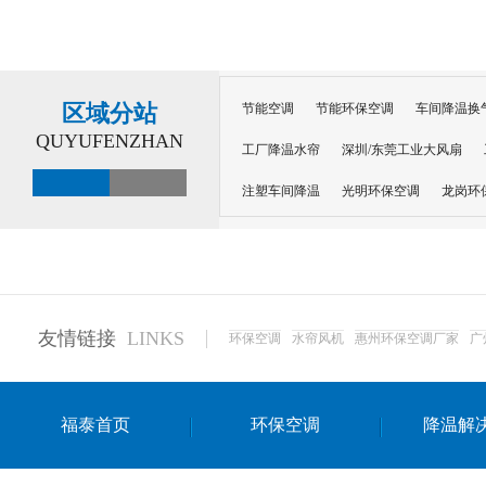
区域分站
节能空调
节能环保空调
车间降温换
QUYUFENZHAN
工厂降温水帘
深圳/东莞工业大风扇
注塑车间降温
光明环保空调
龙岗环
深圳横岗环保空调
深圳布吉环保空调
厂房降温
工厂降温
车间降温
车
惠州工厂降温
惠州博罗车间降温
工
友情链接
LINKS
环保空调
水帘风机
惠州环保空调厂家
广
东莞车间降温 厂房降温通风
蒸发冷省
景德镇蒸发冷空调厂
萍乡蒸发冷空调
福泰首页
环保空调
降温解
安徽蒸发冷省电空调
达州工业省电安装
江苏蒸发冷省电空调
南京工业省电空调