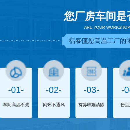
您厂房车间是
ARE YOUR WORKSHOP
福泰懂您高温工厂的
-01-
-02-
-03-
-0
车间高温不减
闷热不通风
有异味难清除
粉尘