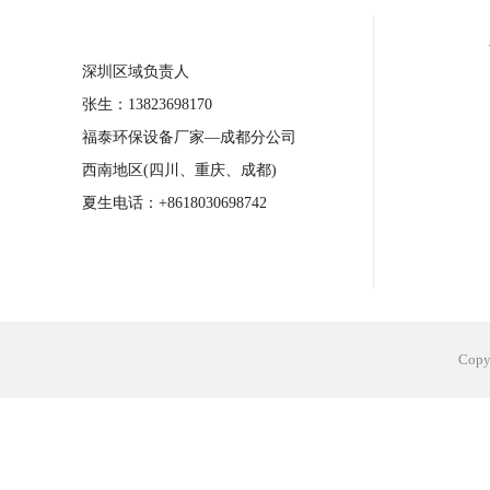
合肥工业省电空调安装
合肥蒸发冷省电
长沙工业省电空调安装
烟台工业省电空
台州工业省电空调安装
台州蒸发冷省电
深圳区域负责人
广州花都工业省电空调
肇庆工业省电空
张生：13823698170
福泰环保设备厂家—成都分公司
佛山工业省电空调
珠海工业省电空调
西南地区(四川、重庆、成都)
服饰车间降温
制衣车间降温
饰品车
夏生电话：+8618030698742
电子行业降温
塑胶行业降温
大型仓
江苏蒸发冷省电空调厂家
东莞工业省电
Cop
河南车间降温工程
湖北注塑车间降温方
青海冷风机厂家
广州工业大吊扇价格
热熔胶车间降温
风机车间降温
广州