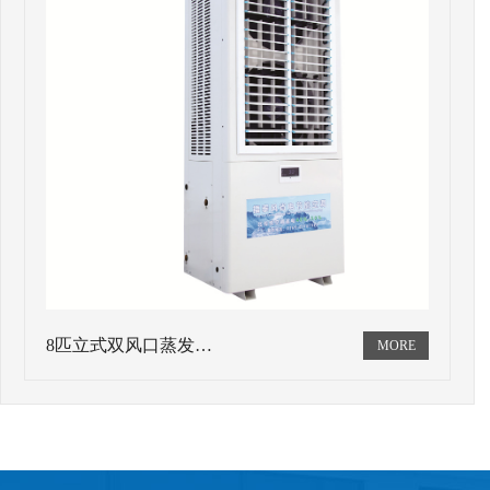
8匹立式双风口蒸发…