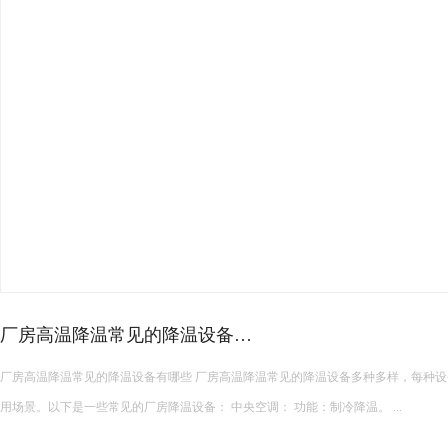
高温车间空调选型攻略！
夏季厂房降温设备种类繁多，负压风机、水帘、传统中央空调、工业节能空调等设
型时盲目跟风，导致降温效果不佳、能耗超标、设备适配性差等问题。想要选到合适
面积、结构、生产工况、降温需求与预算综合考量，精准匹配最优方案。 &...