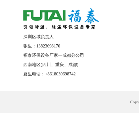
合肥工业省电空调安装
合肥蒸发冷省电
长沙工业省电空调安装
烟台工业省电空
台州工业省电空调安装
台州蒸发冷省电
深圳区域负责人
广州花都工业省电空调
肇庆工业省电空
张生：13823698170
福泰环保设备厂家—成都分公司
佛山工业省电空调
珠海工业省电空调
西南地区(四川、重庆、成都)
服饰车间降温
制衣车间降温
饰品车
夏生电话：+8618030698742
电子行业降温
塑胶行业降温
大型仓
江苏蒸发冷省电空调厂家
东莞工业省电
Cop
河南车间降温工程
湖北注塑车间降温方
青海冷风机厂家
广州工业大吊扇价格
热熔胶车间降温
风机车间降温
广州