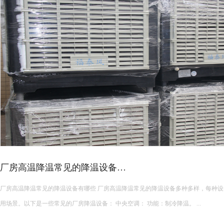
21
2024-
11
20
2024-
11
皮革车间降温措施有哪些？
12
皮革车间使用蒸发冷空调的降温措施及相关要点如下： 设备选型 根据面积：如果车间面积较小，如 20
米以下，可选择单台小型蒸发冷空调。若车间面积较大
2024-
11
使用，可根据每台设备通常能覆盖 200 平方米左右的面