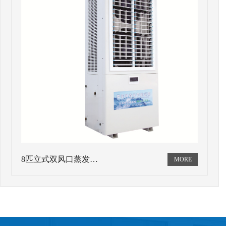
8匹立式双风口蒸发…