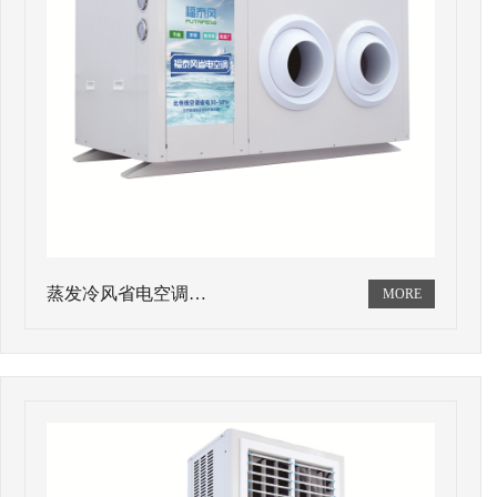
蒸发冷风省电空调…