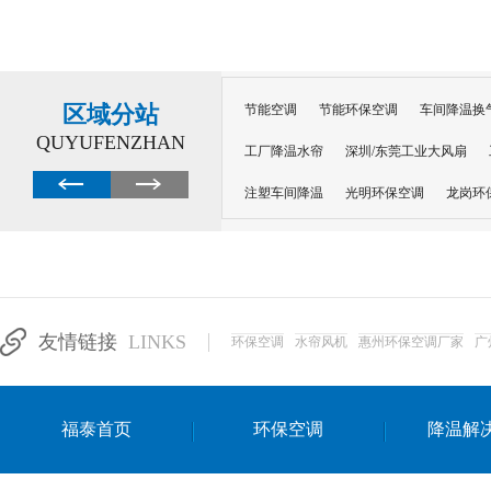
区域分站
节能空调
节能环保空调
车间降温换
QUYUFENZHAN
工厂降温水帘
深圳/东莞工业大风扇
注塑车间降温
光明环保空调
龙岗环
深圳横岗环保空调
深圳布吉环保空调
厂房降温
工厂降温
车间降温
车
惠州工厂降温
惠州博罗车间降温
工
友情链接
LINKS
环保空调
水帘风机
惠州环保空调厂家
广
东莞车间降温 厂房降温通风
蒸发冷省
景德镇蒸发冷空调厂
萍乡蒸发冷空调
福泰首页
环保空调
降温解
安徽蒸发冷省电空调
达州工业省电安装
江苏蒸发冷省电空调
南京工业省电空调