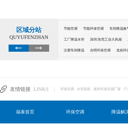
区域分站
节能空调
节能环保空调
车间降温换
QUYUFENZHAN
工厂降温水帘
深圳/东莞工业大风扇
注塑车间降温
光明环保空调
龙岗环
深圳横岗环保空调
深圳布吉环保空调
厂房降温
工厂降温
车间降温
车
惠州工厂降温
惠州博罗车间降温
工
友情链接
LINKS
环保空调
水帘风机
惠州环保空调厂家
广
东莞车间降温 厂房降温通风
蒸发冷省
景德镇蒸发冷空调厂
萍乡蒸发冷空调
福泰首页
环保空调
降温解
安徽蒸发冷省电空调
达州工业省电安装
江苏蒸发冷省电空调
南京工业省电空调