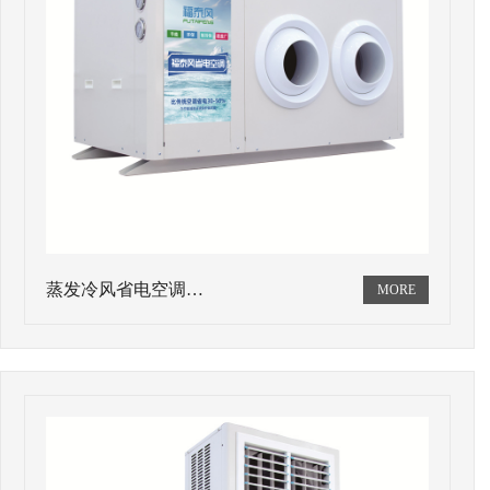
蒸发冷风省电空调…