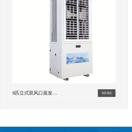
8匹立式双风口蒸发…