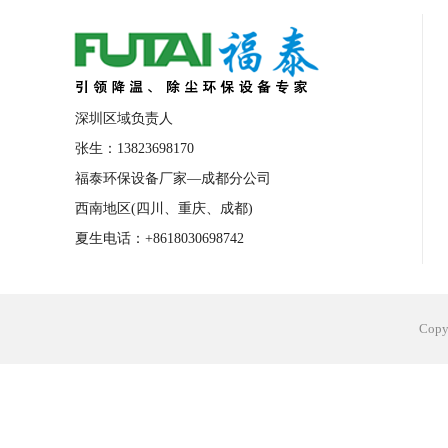
合肥工业省电空调安装
合肥蒸发冷省电
长沙工业省电空调安装
烟台工业省电空
台州工业省电空调安装
台州蒸发冷省电
深圳区域负责人
广州花都工业省电空调
肇庆工业省电空
张生：13823698170
福泰环保设备厂家—成都分公司
佛山工业省电空调
珠海工业省电空调
西南地区(四川、重庆、成都)
服饰车间降温
制衣车间降温
饰品车
夏生电话：+8618030698742
电子行业降温
塑胶行业降温
大型仓
江苏蒸发冷省电空调厂家
东莞工业省电
Cop
河南车间降温工程
湖北注塑车间降温方
青海冷风机厂家
广州工业大吊扇价格
热熔胶车间降温
风机车间降温
广州