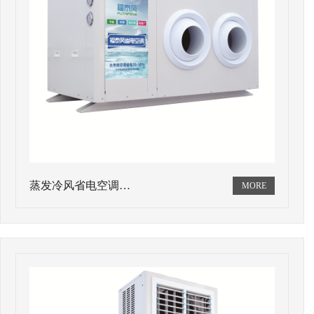
蒸发冷风省电空调…