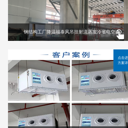
钢结构工厂降温福泰风吊挂射流蒸发冷省电空调
点击进
方案详