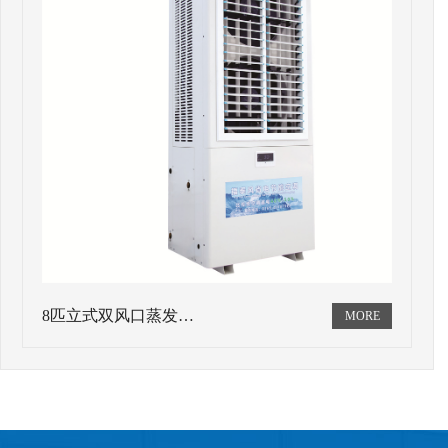
8匹立式双风口蒸发…