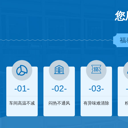
您
福
-01-
-02-
-03-
车间高温不减
闷热不通风
有异味难清除