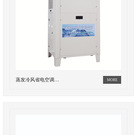
蒸发冷风省电空调…