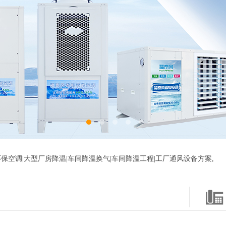
保空调|大型厂房降温|车间降温换气|车间降温工程|工厂通风设备方案,