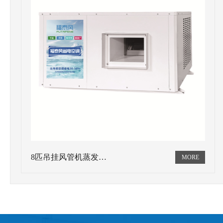
8匹吊挂风管机蒸发…